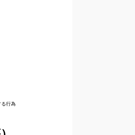
する行為
等）